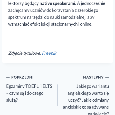
lektorzy będący
native speakerami.
A jednocześnie
zachęcamy uczniów do korzystania z szerokiego
spektrum narzędzi do nauki samodzielnej, aby
wzmacniać efekt lekcji stacjonarnych i online.
Zdjęcie tytułowe:
Freepik
Nawigacja
POPRZEDNI
NASTĘPNY
Egzaminy TOEFL i IELTS
Jakiego wariantu
wpisu
– czym są i do czego
angielskiego warto się
służą?
uczyć? Jakie odmiany
angielskiego są używane
na świecie?