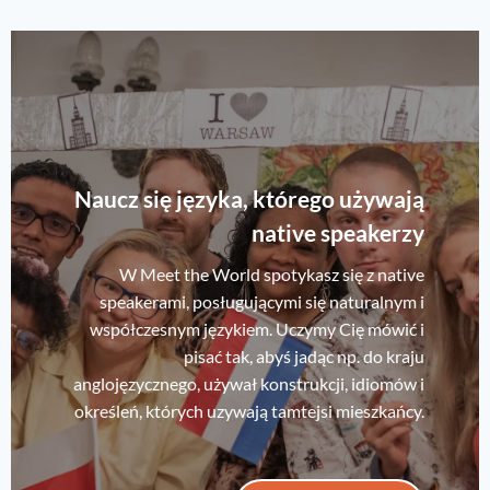
Naucz się języka, którego używają
native speakerzy
W Meet the World spotykasz się z native
speakerami, posługującymi się naturalnym i
współczesnym językiem. Uczymy Cię mówić i
pisać tak, abyś jadąc np. do kraju
anglojęzycznego, używał konstrukcji, idiomów i
określeń, których uzywają tamtejsi mieszkańcy.