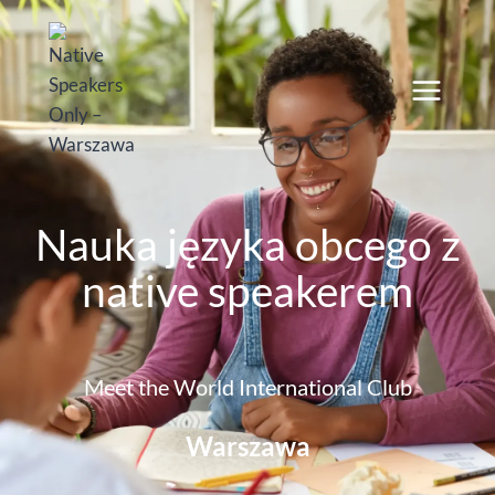
Nauka języka obcego z
native speakerem
Meet the World International Club
Warszawa